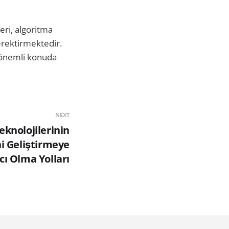
eri, algoritma
erektirmektedir.
e önemli konuda
NEXT
knolojilerinin
i Geliştirmeye
ı Olma Yolları