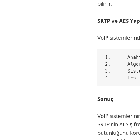
bilinir.
SRTP ve AES Yap
VoIP sistemlerinde
1.	Anahtar Yönetimi: SRTP’de kullanılacak anahtarların güvenli bir şekilde dağıtılması gerekmektedir. Bu, SDES (Session Description Protocol Security Descriptions) veya ZRTP gibi protokoller kullanılarak yapılabilir.

2.	Algoritma Seçimi: AES’in hangi modunun (örneğin ECB, CBC) kullanılacağına karar verilmelidir. Her bir mod, farklı güvenlik ve performans özelliklerine sahiptir.

3.	Sistem Entegrasyonu: SRTP’nin mevcut VoIP altyapısına entegre edilmesi, uyumluluk ve performans açısından önemlidir.

Sonuç
VoIP sistemlerini
SRTP’nin AES şifre
bütünlüğünü korur