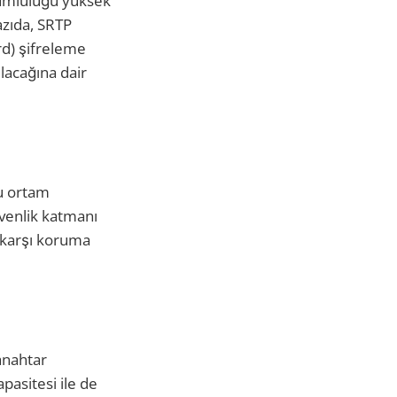
uyumluluğu yüksek
azıda, SRTP
rd) şifreleme
ılacağına dair
lu ortam
üvenlik katmanı
e karşı koruma
anahtar
apasitesi ile de