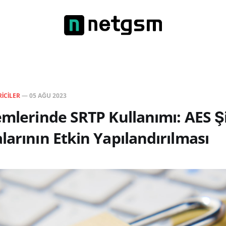
RICILER
—
05 AĞU 2023
emlerinde SRTP Kullanımı: AES Ş
larının Etkin Yapılandırılması