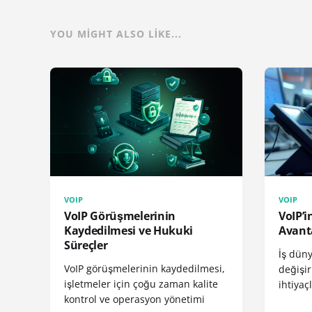
YOU MIGHT ALSO LIKE...
VOIP
VOIP
VoIP Görüşmelerinin
VoIP’i
Kaydedilmesi ve Hukuki
Avanta
Süreçler
İş düny
VoIP görüşmelerinin kaydedilmesi,
değişir
işletmeler için çoğu zaman kalite
ihtiyaç
kontrol ve operasyon yönetimi