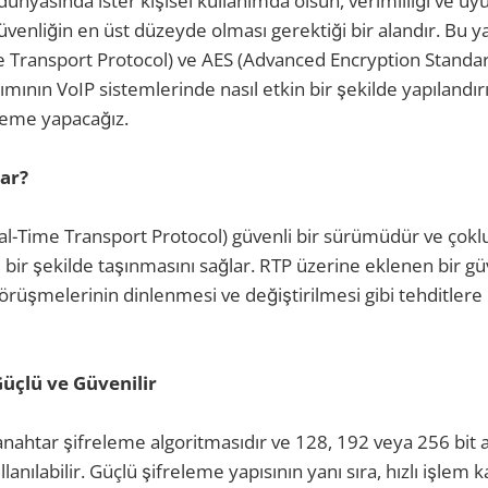
ş dünyasında ister kişisel kullanımda olsun, verimliliği ve 
güvenliğin en üst düzeyde olması gerektiği bir alandır. Bu y
e Transport Protocol) ve AES (Advanced Encryption Standa
ımının VoIP sistemlerinde nasıl etkin bir şekilde yapılandır
leme yapacağız.
rar?
al-Time Transport Protocol) güvenli bir sürümüdür ve çok
i bir şekilde taşınmasını sağlar. RTP üzerine eklenen bir g
örüşmelerinin dinlenmesi ve değiştirilmesi gibi tehditler
üçlü ve Güvenilir
 anahtar şifreleme algoritmasıdır ve 128, 192 veya 256 bit 
anılabilir. Güçlü şifreleme yapısının yanı sıra, hızlı işlem k