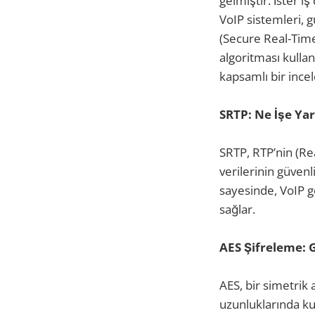
gelmiştir. İster i
VoIP sistemleri, 
(Secure Real-Tim
algoritması kullan
kapsamlı bir ince
SRTP: Ne İşe Ya
SRTP, RTP’nin (Re
verilerinin güvenl
sayesinde, VoIP g
sağlar.
AES Şifreleme: G
AES, bir simetrik
uzunluklarında kull