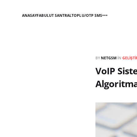
ANASAYFA
BULUT SANTRAL
TOPLU/OTP SMS
BY
NETGSM
IN
GELIŞTI
VoIP Sist
Algoritma