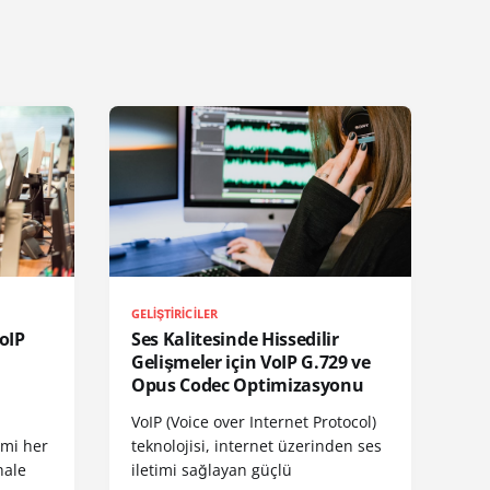
GELIŞTIRICILER
oIP
Ses Kalitesinde Hissedilir
Gelişmeler için VoIP G.729 ve
Opus Codec Optimizasyonu
VoIP (Voice over Internet Protocol)
imi her
teknolojisi, internet üzerinden ses
hale
iletimi sağlayan güçlü