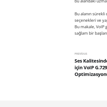
bu alandaki uzmanl
Bu alanın sürekli
seçenekleri ve ya
Bu makale, VoIP g
sağlam bir başlang
PREVIOUS
Ses Kalitesind
için VoIP G.72
Optimizasyon